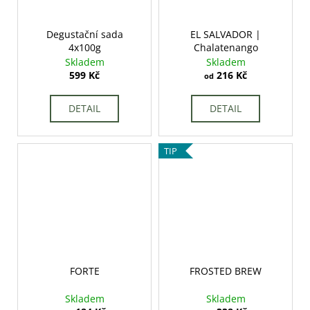
č
u
j
Degustační sada
EL SALVADOR |
e
4x100g
Chalatenango
Skladem
Skladem
m
599 Kč
216 Kč
od
e
DETAIL
DETAIL
TIP
FORTE
FROSTED BREW
Skladem
Skladem