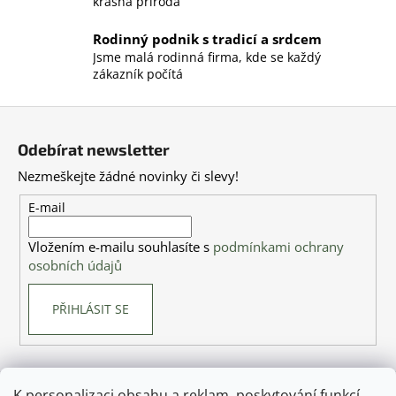
krásná příroda
r
v
Rodinný podnik s tradicí a srdcem
k
Jsme malá rodinná firma, kde se každý
y
zákazník počítá
v
ý
Z
p
á
i
Odebírat newsletter
p
s
Nezmeškejte žádné novinky či slevy!
a
u
t
E-mail
í
Vložením e-mailu souhlasíte s
podmínkami ochrany
osobních údajů
PŘIHLÁSIT SE
K personalizaci obsahu a reklam, poskytování funkcí