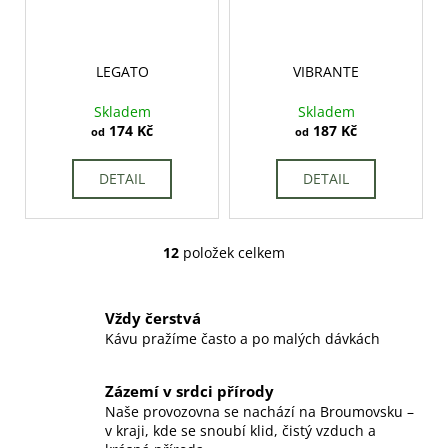
LEGATO
VIBRANTE
Skladem
Skladem
174 Kč
187 Kč
od
od
DETAIL
DETAIL
12
položek celkem
O
v
l
Vždy čerstvá
á
Kávu pražíme často a po malých dávkách
d
a
Zázemí v srdci přírody
c
Naše provozovna se nachází na Broumovsku –
í
v kraji, kde se snoubí klid, čistý vzduch a
p