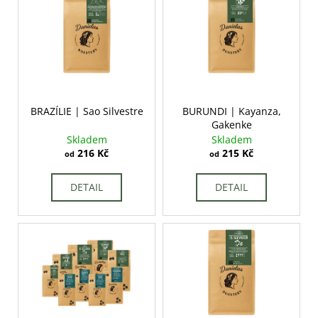
ý
o
a
p
d
j
i
u
í
s
k
t
p
t
?
r
ů
o
BRAZÍLIE | Sao Silvestre
BURUNDI | Kayanza,
Gakenke
d
Skladem
Skladem
u
216 Kč
215 Kč
od
od
HLEDAT
k
t
DETAIL
DETAIL
ů
D
o
p
o
r
u