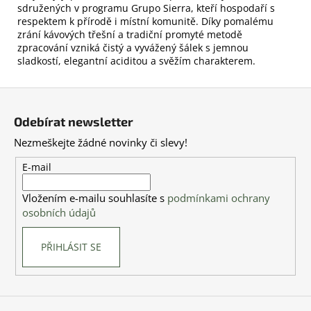
sdružených v programu Grupo Sierra, kteří hospodaří s
respektem k přírodě i místní komunitě. Díky pomalému
zrání kávových třešní a tradiční promyté metodě
zpracování vzniká čistý a vyvážený šálek s jemnou
sladkostí, elegantní aciditou a svěžím charakterem.
Z
á
Odebírat newsletter
p
Nezmeškejte žádné novinky či slevy!
a
t
E-mail
í
Vložením e-mailu souhlasíte s
podmínkami ochrany
osobních údajů
PŘIHLÁSIT SE