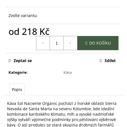
č
u
j
Zvolte variantu
e
m
od
218 Kč
e
Měrná
DO KOŠÍKU
cena:
Zeptat se
Sdílet
Kategorie
:
Káva
Popis
Káva Sol Naciente Organic pochází z horské oblasti Sierra
Nevada de Santa Marta na severu Kolumbie, kde ideální
kombinace karibského klimatu, mlh a vysoké nadmořské
výšky vytváří výjimečné podmínky pro pěstování výběrové
kávy. O její produkci se stará skupina drobných farmářů