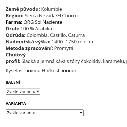
a
Země původu:
Kolumbie
j
Region:
Sierra Nevada/El Chorro
í
Farma:
ORG Sol Naciente
Druh:
100 % Arabika
t
Odrůda:
Colombia, Castillo, Caturra
?
Nadmořská výška:
1400–1750 m n. m.
Metoda zpracování:
Promytá
Chuťový
profil:
Sladká a jemná káva s tóny čokolády, karamelu, 
HLEDAT
Kyselost: ●●○○○ Hořkost: ●●●○○
BALENÍ
D
o
p
VARIANTA
o
r
u