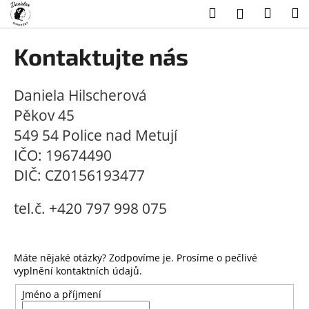
K
Přejít
Hledat
Náku
M
Přihlášení
na
o
obsah
Zpět
Zpět
košík
š
Kontaktujte nás
í
C
k
o
Daniela Hilscherová
p
Pěkov 45
o
549 54 Police nad Metují
t
IČO: 19674490
ř
DIČ: CZ0156193477
e
b
tel.č. +420 797 998 075
u
j
e
Máte nějaké otázky? Zodpovíme je. Prosíme o pečlivé
t
vyplnění kontaktních údajů.
e
Jméno a příjmení
n