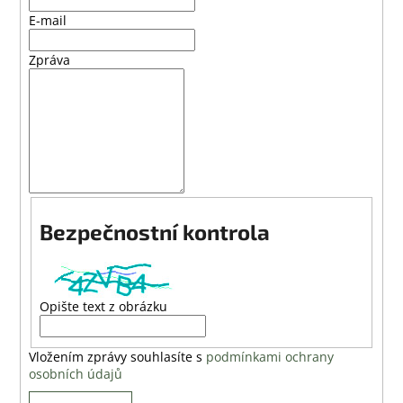
a
E-mail
j
Zpráva
í
t
?
HLEDAT
Bezpečnostní kontrola
D
o
Opište text z obrázku
p
o
Vložením zprávy souhlasíte s
podmínkami ochrany
r
osobních údajů
u