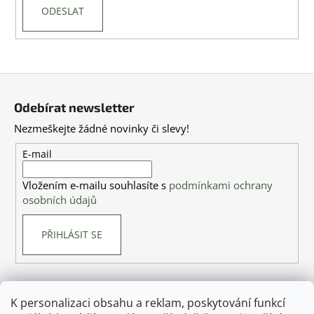
č
ODESLAT
u
j
e
m
Z
e
á
Odebírat newsletter
p
Nezmeškejte žádné novinky či slevy!
a
t
E-mail
í
Vložením e-mailu souhlasíte s
podmínkami ochrany
osobních údajů
PŘIHLÁSIT SE
K personalizaci obsahu a reklam, poskytování funkcí