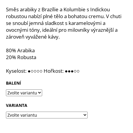
a
Směs arabiky z Brazílie a Kolumbie s Indickou
j
robustou nabízí plné tělo a bohatou cremu. V chuti
í
se snoubí jemná sladkost s karamelovými a
ovocnými tóny, ideální pro milovníky výraznější a
t
zároveň vyvážené kávy.
?
80% Arabika
20% Robusta
HLEDAT
Kyselost: ●○○○○ Hořkost: ●●●○○
BALENÍ
D
o
VARIANTA
p
o
r
u