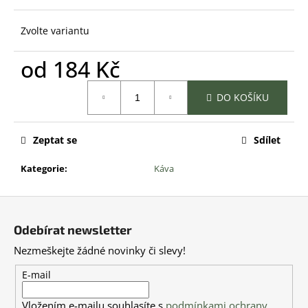
č
u
Zvolte variantu
j
e
od
184 Kč
m
e
Měrná
DO KOŠÍKU
cena:
Zeptat se
Sdílet
Kategorie
:
Káva
Z
á
Odebírat newsletter
p
Nezmeškejte žádné novinky či slevy!
a
t
E-mail
í
Vložením e-mailu souhlasíte s
podmínkami ochrany