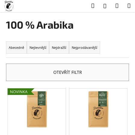
K
Přejít
Hledat
Náku
M
Přihlášení
na
o
obsah
Zpět
Zpět
košík
š
100 % Arabika
í
C
k
Ř
o
a
p
Abecedně
Nejlevnější
Nejdražší
Nejprodávanější
z
o
e
t
n
ř
OTEVŘÍT FILTR
í
e
p
b
V
NOVINKA
r
u
ý
o
j
p
d
e
i
u
t
s
k
e
p
t
n