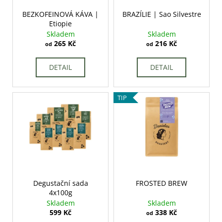
r
ů
a
o
BEZKOFEINOVÁ KÁVA |
BRAZÍLIE | Sao Silvestre
j
Etiopie
d
Skladem
Skladem
í
u
265 Kč
216 Kč
od
od
t
k
?
t
DETAIL
DETAIL
ů
TIP
HLEDAT
D
o
p
Degustační sada
FROSTED BREW
o
4x100g
r
Skladem
Skladem
u
599 Kč
338 Kč
od