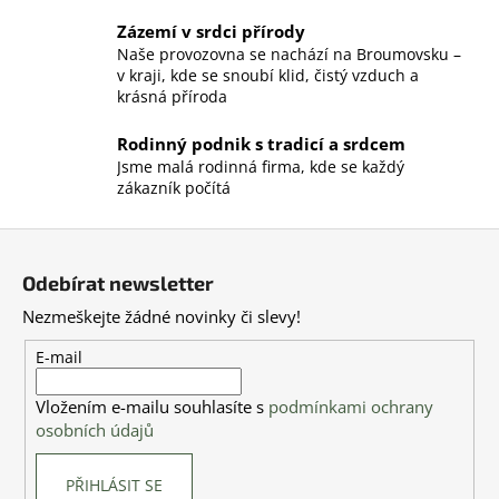
a
Zázemí v srdci přírody
c
Naše provozovna se nachází na Broumovsku –
í
v kraji, kde se snoubí klid, čistý vzduch a
p
krásná příroda
r
v
Rodinný podnik s tradicí a srdcem
k
Jsme malá rodinná firma, kde se každý
y
zákazník počítá
v
ý
Z
p
á
i
Odebírat newsletter
p
s
Nezmeškejte žádné novinky či slevy!
a
u
t
E-mail
í
Vložením e-mailu souhlasíte s
podmínkami ochrany
osobních údajů
PŘIHLÁSIT SE