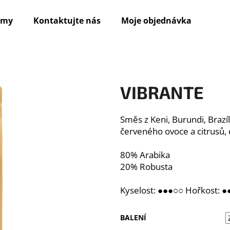
irmy
Kontaktujte nás
Moje objednávka
Co potřebujete najít?
VIBRANTE
HLEDAT
Směs z Keni, Burundi, Brazí
červeného ovoce a citrusů,
Doporučujeme
80% Arabika
20% Robusta
Kyselost: ●●●○○ Hořkost: 
BALENÍ