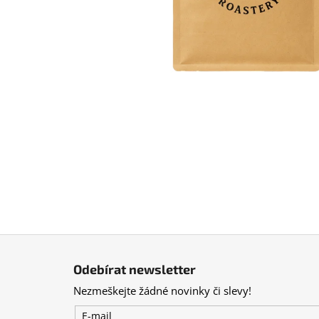
Z
á
Odebírat newsletter
p
Nezmeškejte žádné novinky či slevy!
a
t
E-mail