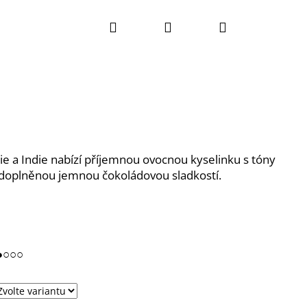
Hledat
Přihlášení
Nákupní
košík
lie a Indie nabízí příjemnou ovocnou kyselinku s tóny
 doplněnou jemnou čokoládovou sladkostí.
●●○○○