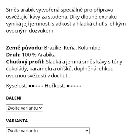
a
Směs arabik vytvořená speciálně pro přípravu
j
osvěžující kávy za studena. Díky dlouhé extrakci
í
vyniká její jemnost, sladkost a hladká chuť s lehkým
ovocným dozvukem.
t
?
Země původu:
Brazílie, Keňa, Kolumbie
Druh:
100 % Arabika
Chuťový profil:
Sladká a jemná směs kávy s tóny
čokolády, karamelu a oříšků, doplněná lehkou
HLEDAT
ovocnou svěžestí v
dochuti.
Kyselost: ●●○○○ Hořkost: ●○○○○
D
BALENÍ
o
p
o
VARIANTA
r
u