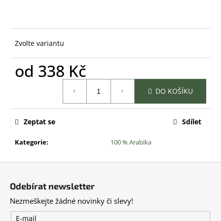
č
u
j
e
Zvolte variantu
m
e
od
338 Kč
Měrná
DO KOŠÍKU
cena:
Zeptat se
Sdílet
Kategorie
:
100 % Arabika
Z
á
Odebírat newsletter
p
Nezmeškejte žádné novinky či slevy!
a
t
E-mail